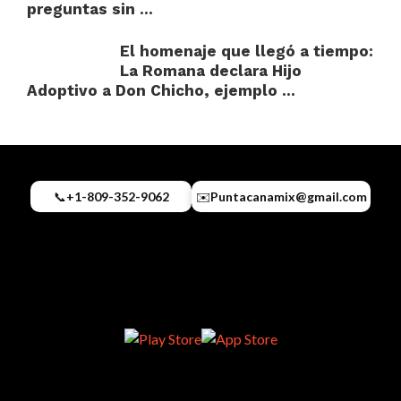
preguntas sin ...
El homenaje que llegó a tiempo:
La Romana declara Hijo
Adoptivo a Don Chicho, ejemplo ...
📞
+1-809-352-9062
✉️
Puntacanamix@gmail.com