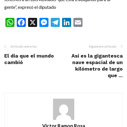
gente”, expresó el diputado
WhatsApp
Facebook
X
Messenger
Telegram
LinkedIn
Email
Artículo anterior
Siguiente artículo
El día que el mundo
Así es la gigantesca
cambió
nave espacial de un
kilómetro de largo
que ...
Victor Ramon Rosa