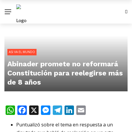
ASI VA EL MUNDO
Abinader promete no reformará
Constitución para reelegirse más
de 8 años
WhatsApp
Facebook
X
Messenger
Telegram
LinkedIn
Email
Puntualizó sobre el tema en respuesta a un