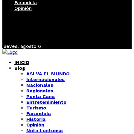
Farandula
Opinión
jueves, agosto 6
INICIO
Blog
ASI VA EL MUNDO
Internacionales
Nacionales
Regionales
Punta Cana
Entretenimiento
Turismo
Farandula
Historia
Opinión
Nota Luctuosa