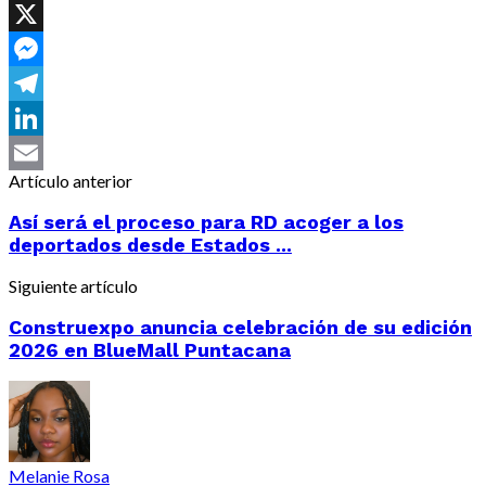
Facebook
X
Messenger
Telegram
LinkedIn
Artículo anterior
Email
Así será el proceso para RD acoger a los
deportados desde Estados ...
Siguiente artículo
Construexpo anuncia celebración de su edición
2026 en BlueMall Puntacana
Melanie Rosa