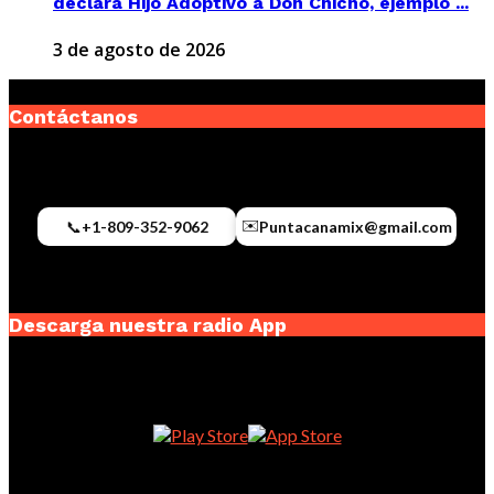
declara Hijo Adoptivo a Don Chicho, ejemplo ...
3 de agosto de 2026
Contáctanos
✉️
📞
+1-809-352-9062
Puntacanamix@gmail.com
Descarga nuestra radio App