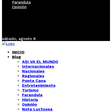
Farandula
Opinión
sábado, agosto 8
INICIO
Blog
ASI VA EL MUNDO
Internacionales
Nacionales
Regionales
Punta Cana
Entretenimiento
Turismo
Farandula
Historia
Opinión
Nota Luctuosa