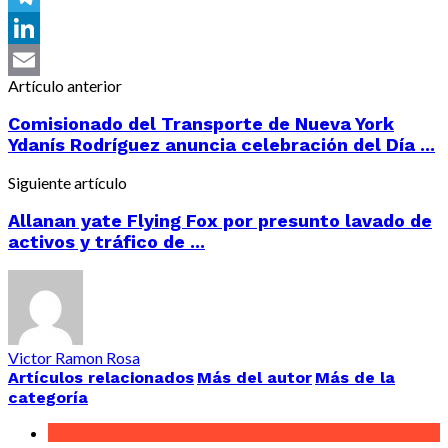
Telegram
LinkedIn
Artículo anterior
Email
Comisionado del Transporte de Nueva York
Ydanís Rodríguez anuncia celebración del Día ...
Siguiente artículo
Allanan yate Flying Fox por presunto lavado de
activos y tráfico de ...
Victor Ramon Rosa
Artículos relacionados
Más del autor
Más de la
categoría