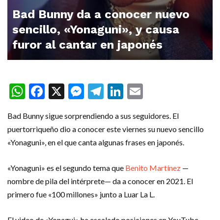
Bad Bunny da a conocer nuevo
sencillo, «Yonaguni», y causa
furor al cantar en japonés
WhatsApp
Facebook
X
Messenger
Telegram
LinkedIn
Email
Bad Bunny sigue sorprendiendo a sus seguidores. El
puertorriqueño dio a conocer este viernes su nuevo sencillo
«Yonaguni», en el que canta algunas frases en japonés.
«Yonaguni» es el segundo tema que
Benito Martínez
—
nombre de pila del intérprete— da a conocer en 2021. El
primero fue «100 millones» junto a Luar La L.
El video de «Yonagui» ha escalado posiciones en YouTube