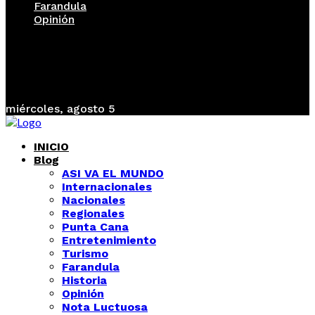
Farandula
Opinión
miércoles, agosto 5
INICIO
Blog
ASI VA EL MUNDO
Internacionales
Nacionales
Regionales
Punta Cana
Entretenimiento
Turismo
Farandula
Historia
Opinión
Nota Luctuosa