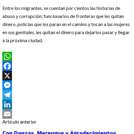
Entre los migrantes, se cuentan por cientos las historias de
abuso y corrupción: funcionarios de fronteras que les quitan
dinero, policías que los paran en el camino y tocan a las mujeres
en sus genitales, les quitan el dinero para dejarlos pasar y llegar
a la próxima ciudad.
WhatsApp
Facebook
X
Messenger
Telegram
LinkedIn
Artículo anterior
Email
Con Danzas, Merengue y Agradecimientos