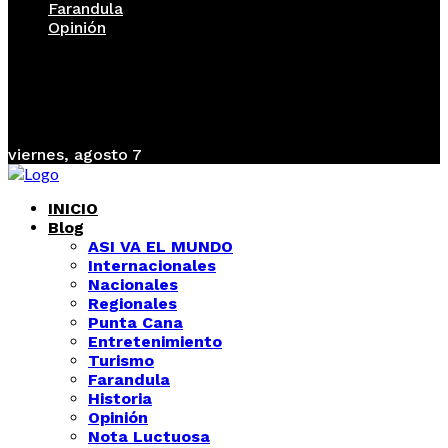
Farandula
Opinión
viernes, agosto 7
INICIO
Blog
ASI VA EL MUNDO
Internacionales
Nacionales
Regionales
Punta Cana
Entretenimiento
Turismo
Farandula
Historia
Opinión
Nota Luctuosa