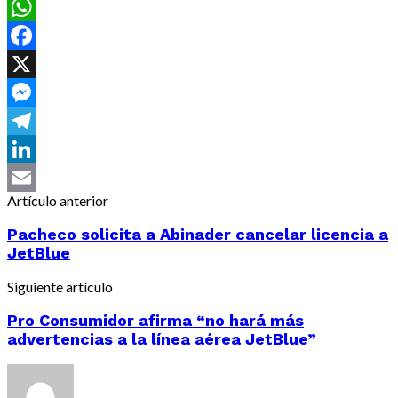
WhatsApp
Facebook
X
Messenger
Telegram
LinkedIn
Artículo anterior
Email
Pacheco solicita a Abinader cancelar licencia a
JetBlue
Siguiente artículo
Pro Consumidor afirma “no hará más
advertencias a la línea aérea JetBlue”