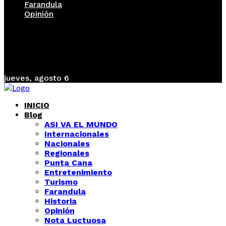
Farandula
Opinión
jueves, agosto 6
INICIO
Blog
ASI VA EL MUNDO
Internacionales
Nacionales
Regionales
Punta Cana
Entretenimiento
Turismo
Farandula
Historia
Opinión
Nota Luctuosa