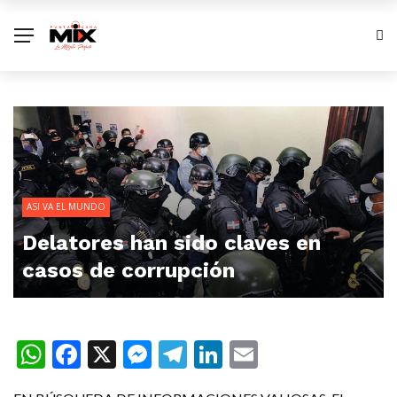
ASI VA EL MUNDO
Delatores han sido claves en
casos de corrupción
WhatsApp
Facebook
X
Messenger
Telegram
LinkedIn
Email