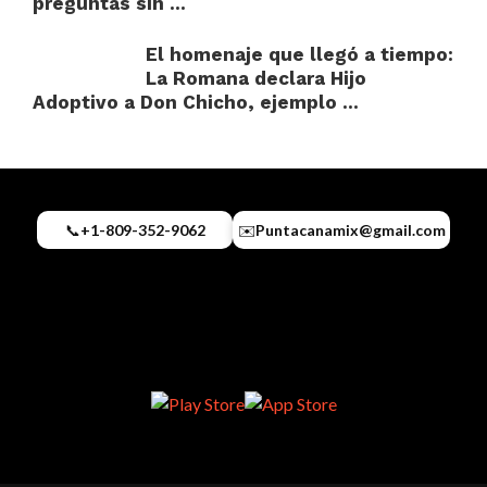
preguntas sin ...
El homenaje que llegó a tiempo:
La Romana declara Hijo
Adoptivo a Don Chicho, ejemplo ...
📞
+1-809-352-9062
✉️
Puntacanamix@gmail.com