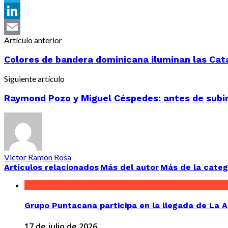
Telegram
LinkedIn
Artículo anterior
Email
Colores de bandera dominicana iluminan las Cat
Siguiente artículo
Raymond Pozo y Miguel Céspedes: antes de subir l
Victor Ramon Rosa
Artículos relacionados
Más del autor
Más de la categ
Grupo Puntacana participa en la llegada de La 
17 de julio de 2026