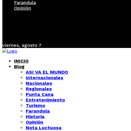
Farandula
Opinión
viernes, agosto 7
INICIO
Blog
ASI VA EL MUNDO
Internacionales
Nacionales
Regionales
Punta Cana
Entretenimiento
Turismo
Farandula
Historia
Opinión
Nota Luctuosa