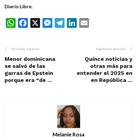
Diario Libre.
WhatsApp
Facebook
X
Messenger
Telegram
LinkedIn
Email
Artículo anterior
Siguiente artículo
Menor dominicana
Quince noticias y
se salvó de las
otras más para
garras de Epstein
entender el 2025 en
porque era “de ...
en República ...
Melanie Rosa