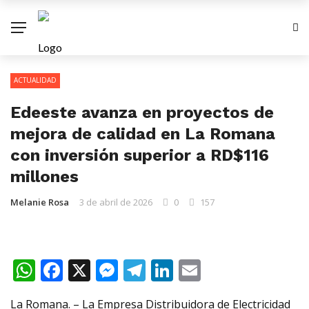
ACTUALIDAD
Edeeste avanza en proyectos de
mejora de calidad en La Romana
con inversión superior a RD$116
millones
Melanie Rosa
3 de abril de 2026
0
157
WhatsApp
Facebook
X
Messenger
Telegram
LinkedIn
Email
La Romana. – La Empresa Distribuidora de Electricidad