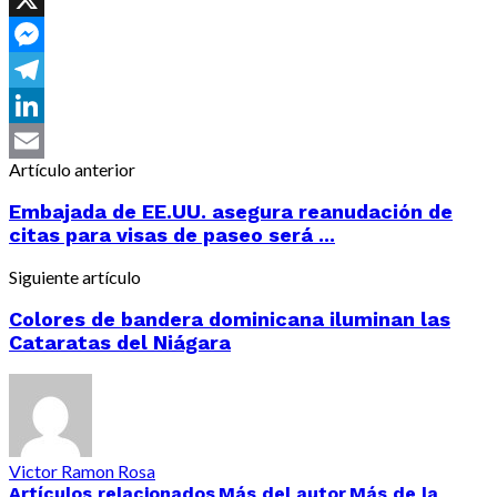
X
Messenger
Telegram
LinkedIn
Artículo anterior
Email
Embajada de EE.UU. asegura reanudación de
citas para visas de paseo será ...
Siguiente artículo
Colores de bandera dominicana iluminan las
Cataratas del Niágara
Victor Ramon Rosa
Artículos relacionados
Más del autor
Más de la