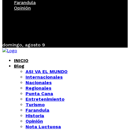
Farandula
Opinión
domingo, agosto 9
INICIO
Blog
ASI VA EL MUNDO
Internacionales
Nacionales
Regionales
Punta Cana
Entretenimiento
Turismo
Farandula
Historia
Opinión
Nota Luctuosa