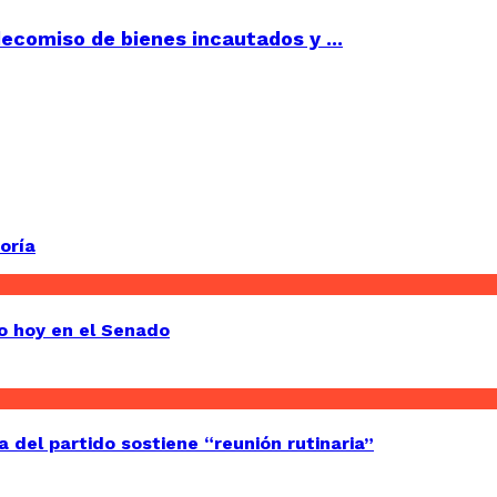
ecomiso de bienes incautados y ...
oría
do hoy en el Senado
a del partido sostiene “reunión rutinaria”