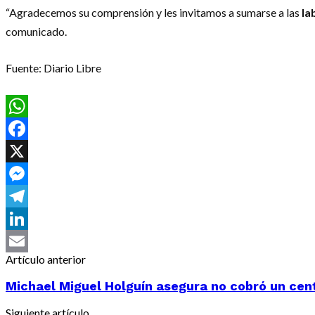
“Agradecemos su comprensión y les invitamos a sumarse a las
la
comunicado.
Fuente: Diario Libre
WhatsApp
Facebook
X
Messenger
Telegram
LinkedIn
Artículo anterior
Email
Michael Miguel Holguín asegura no cobró un centa
Siguiente artículo