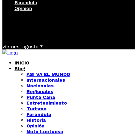
Farandula
Opinión
viernes, agosto 7
INICIO
Blog
ASI VA EL MUNDO
Internacionales
Nacionales
Regionales
Punta Cana
Entretenimiento
Turismo
Farandula
Historia
Opinión
Nota Luctuosa