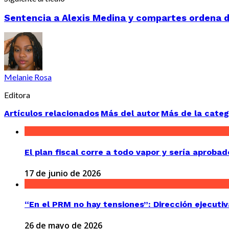
Sentencia a Alexis Medina y compartes ordena d
Melanie Rosa
Editora
Artículos relacionados
Más del autor
Más de la categ
El plan fiscal corre a todo vapor y sería aproba
17 de junio de 2026
“En el PRM no hay tensiones”: Dirección ejecutiv
26 de mayo de 2026