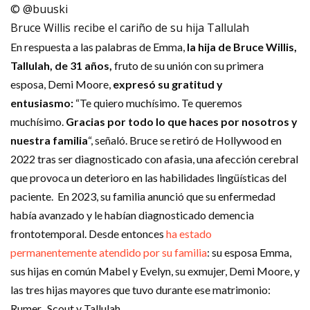
© @buuski
Bruce Willis recibe el cariño de su hija Tallulah
En respuesta a las palabras de Emma,
la hija de Bruce Willis,
Tallulah, de 31 años,
fruto de su unión con su primera
esposa, Demi Moore,
expresó su gratitud y
entusiasmo:
“Te quiero muchísimo. Te queremos
muchísimo.
Gracias por todo lo que haces por nosotros y
nuestra familia
“, señaló. Bruce se retiró de Hollywood en
2022 tras ser diagnosticado con afasia, una afección cerebral
que provoca un deterioro en las habilidades lingüísticas del
paciente. En 2023, su familia anunció que su enfermedad
había avanzado y le habían diagnosticado demencia
frontotemporal. Desde entonces
ha estado
permanentemente atendido por su familia
: su esposa Emma,
sus hijas en común Mabel y Evelyn, su exmujer, Demi Moore, y
las tres hijas mayores que tuvo durante ese matrimonio:
Rumer, Scout y Tallulah.