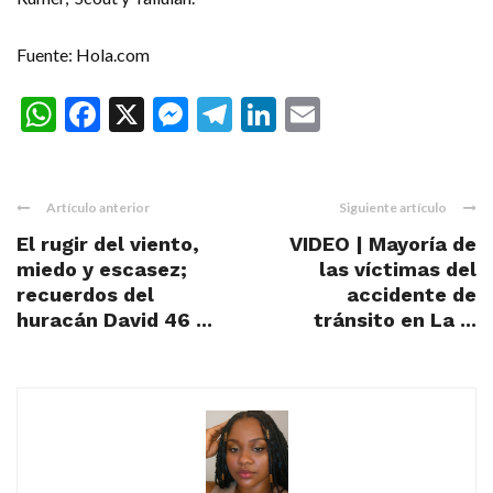
Fuente: Hola.com
WhatsApp
Facebook
X
Messenger
Telegram
LinkedIn
Email
Artículo anterior
Siguiente artículo
El rugir del viento,
VIDEO | Mayoría de
miedo y escasez;
las víctimas del
recuerdos del
accidente de
huracán David 46 ...
tránsito en La ...