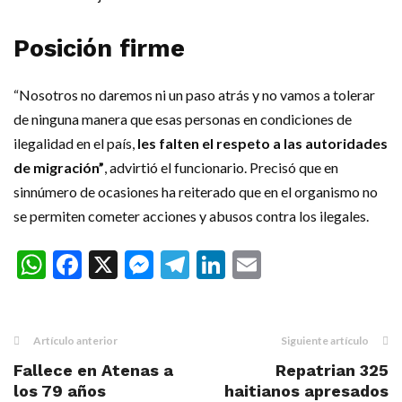
Posición firme
“Nosotros no daremos ni un paso atrás y no va­mos a tolerar
de ningu­na manera que esas per­sonas en condiciones de
ilegalidad en el país,
les falten el respeto a las au­toridades
de migración”
, advirtió el funcionario. Precisó que en
sinnúmero de ocasiones ha reite­rado que en el organis­mo no
se permiten co­meter acciones y abusos contra los ilegales.
WhatsApp
Facebook
X
Messenger
Telegram
LinkedIn
Email
Artículo anterior
Siguiente artículo
Fallece en Atenas a
Repatrian 325
los 79 años
haitianos apresados