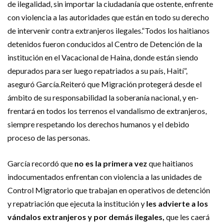
de ilegalidad, sin importar la ciudadanía que ostente, enfrente
con violencia a las autoridades que están en todo su dere­cho
de intervenir contra ex­tranjeros ilegales.“Todos los haitianos
de­tenidos fueron conducidos al Centro de Detención de la
institución en el Vacacional de Haina, donde están sien­do
depurados para ser luego repatriados a su país, Haití”,
aseguró García.Reiteró que Migración protegerá desde el
ámbi­to de su responsabilidad la soberanía nacional, y en­
frentará en todos los te­rrenos el vandalismo de extranjeros,
siempre respe­tando los derechos huma­nos y el debido
proceso de las personas.
García recordó que
no es la primera vez
que haitianos
indocumentados enfrentan con violencia a las unida­des de
Control Migratorio que trabajan en operativos de detención
y repatriación que ejecuta la institución y
les advierte a los
vándalos extranjeros y por demás ile­gales,
que les caerá