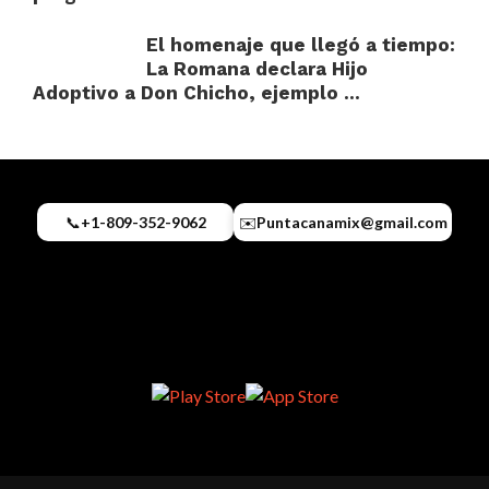
El homenaje que llegó a tiempo:
La Romana declara Hijo
Adoptivo a Don Chicho, ejemplo ...
📞
+1-809-352-9062
✉️
Puntacanamix@gmail.com