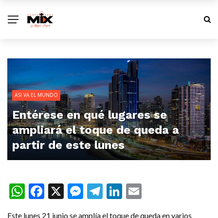
ASI VA EL MUNDO
Entérese en qué lugares se
ampliará el toque de queda a
partir de este lunes
WhatsApp
Facebook
X
Messenger
Telegram
LinkedIn
Email
Este lunes 21 junio se amplía el toque de queda en varios