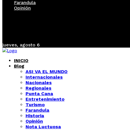
Farandula
Opinión
jueves, agosto 6
INICIO
Blog
ASI VA EL MUNDO
Internacionales
Nacionales
Regionales
Punta Cana
Entretenimiento
Turismo
Farandula
Historia
Opinión
Nota Luctuosa