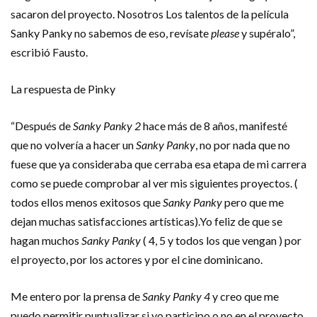
sacaron del proyecto. Nosotros Los talentos de la película
Sanky Panky no sabemos de eso, revísate
please
y supéralo”,
escribió Fausto.
La respuesta de Pinky
“Después de
Sanky Panky 2
hace más de 8 años, manifesté
que no volvería a hacer un
Sanky Panky
, no por nada que no
fuese que ya consideraba que cerraba esa etapa de mi carrera
como se puede comprobar al ver mis siguientes proyectos. (
todos ellos menos exitosos que
Sanky Panky
pero que me
dejan muchas satisfacciones artísticas).Yo feliz de que se
hagan muchos
Sanky Panky
( 4, 5 y todos los que vengan ) por
el proyecto, por los actores y por el cine dominicano.
Me entero por la prensa de
Sanky Panky 4
y creo que me
puedo permitir puntualizar si yo participo o no en el proyecto