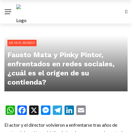
ASI VA EL MUNDO
Fausto Mata y Pinky Pintor,
enfrentados en redes sociales,
¿cuál es el origen de su
contienda?
WhatsApp
Facebook
X
Messenger
Telegram
LinkedIn
Email
El actor y el director volvieron a enfrentarse tras años de