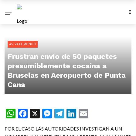
ASI VA EL MUNDO
Frustran envío de 50 paquetes
presumiblemente cocaína a
Bruselas en Aeropuerto de Punta
Cana
WhatsApp
Facebook
X
Messenger
Telegram
LinkedIn
Email
POR EL CASO LAS AUTORIDADES INVESTIGAN A UN