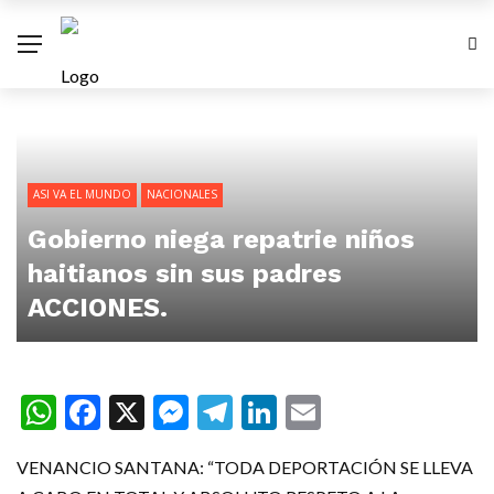
ASI VA EL MUNDO
NACIONALES
Gobierno niega repatrie niños
haitianos sin sus padres
ACCIONES.
WhatsApp
Facebook
X
Messenger
Telegram
LinkedIn
Email
VENANCIO SANTANA: “TODA DEPORTACIÓN SE LLEVA