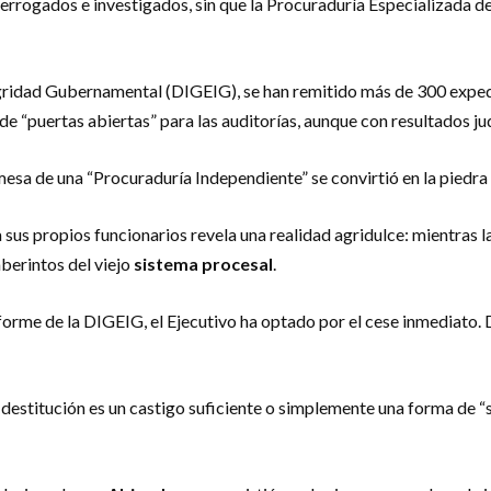
terrogados e investigados, sin que la Procuraduría Especializada d
egridad Gubernamental (DIGEIG), se han remitido más de 300 expedi
 de “puertas abiertas” para las auditorías, aunque con resultados ju
esa de una “Procuraduría Independiente” se convirtió en la piedra a
a sus propios funcionarios revela una realidad agridulce: mientras l
aberintos del viejo
sistema procesal
.
nforme de la DIGEIG, el Ejecutivo ha optado por el cese inmediato.
destitución es un castigo suficiente o simplemente una forma de “s