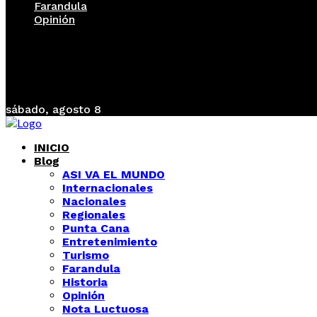
Farandula
Opinión
sábado, agosto 8
INICIO
Blog
ASI VA EL MUNDO
Internacionales
Nacionales
Regionales
Punta Cana
Entretenimiento
Turismo
Farandula
Historia
Opinión
Nota Luctuosa