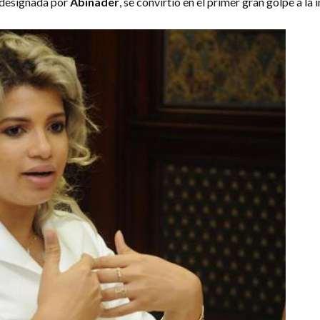
d designada por
Abinader
, se convirtió en el primer gran golpe a l