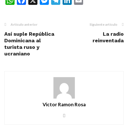
WhatsApp
Facebook
X
Messenger
Telegram
LinkedIn
Email
Artículo anterior
Siguiente artículo
Así suple República
La radio
Dominicana al
reinventada
turista ruso y
ucraniano
Victor Ramon Rosa