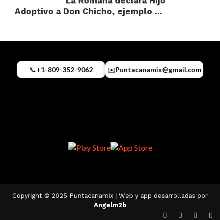
La Romana declara Hijo
Adoptivo a Don Chicho, ejemplo ...
📞
+1-809-352-9062
✉️
Puntacanamix@gmail.com
Copyright © 2025 Puntacanamix | Web y app desarrolladas por
Angelm2b