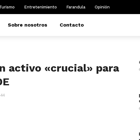
Turismo
Entretenimiento
Farandula
Opinión
Sobre nosotros
Contacto
n activo «crucial» para
DE
244
m
dIn
il