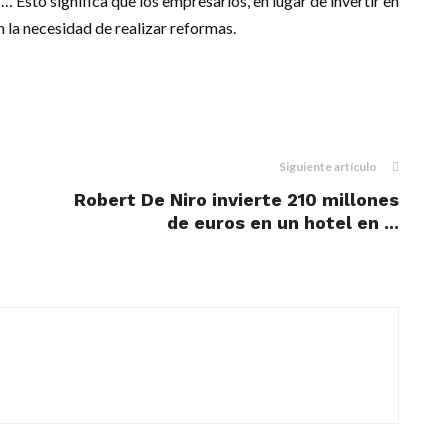
 Esto significa que los empresarios, en lugar de invertir en
en la necesidad de realizar reformas.
m
dIn
il
Siguiente artículo
Robert De Niro invierte 210 millones
de euros en un hotel en ...