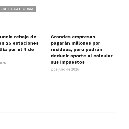
S DE LA CATEGORÍA
uncia rebaja de
Grandes empresas
en 25 estaciones
pagarán millones por
lfia por el 4 de
residuos, pero podrán
deducir aporte al calcular
sus impuestos
2026
2 de julio de 2026