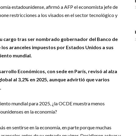
onomía estadounidense, afirmó a AFP el economista jefe de
ne restricciones a los visados en el sector tecnológico y
su cargo tras ser nombrado gobernador del Banco de
 los aranceles impuestos por Estados Unidos a sus
miento mundial.
arrollo Económicos, con sede en París, revisó al alza
lobal al 3,2% en 2025, aunque advirtió que varios
.
iento mundial para 2025, ¿la OCDE muestra menos
dounidenses en la economía?
ás en sentirse en la economía, en parte porque muchas
ranceles antes de su entrada en vigor. Decidieron actuar y