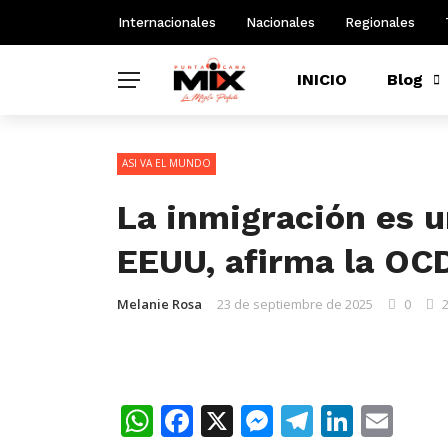
Internacionales
Nacionales
Regionales
INICIO
Blog
ASI VA EL MUNDO
La inmigración es u
EEUU, afirma la OC
Melanie Rosa
23 de septiembre de 2025
0
WhatsApp
Facebook
X
Messenger
Telegra
Linke
Ema