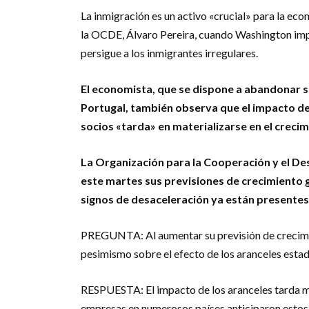
La inmigración es un activo «crucial» para la ec
la OCDE, Álvaro Pereira, cuando Washington impo
persigue a los inmigrantes irregulares.
El economista, que se dispone a abandonar 
Portugal, también observa que el impacto de
socios «tarda» en materializarse en el creci
La Organización para la Cooperación y el Des
este martes sus previsiones de crecimiento g
signos de desaceleración ya están presentes
PREGUNTA: Al aumentar su previsión de crecim
pesimismo sobre el efecto de los aranceles esta
RESPUESTA: El impacto de los aranceles tarda m
empresas en numerosos países anticiparon estos a