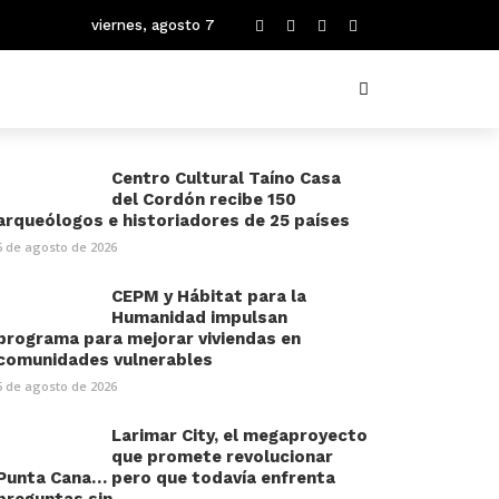
viernes, agosto 7
Centro Cultural Taíno Casa
del Cordón recibe 150
arqueólogos e historiadores de 25 países
6 de agosto de 2026
CEPM y Hábitat para la
Humanidad impulsan
programa para mejorar viviendas en
comunidades vulnerables
6 de agosto de 2026
Larimar City, el megaproyecto
que promete revolucionar
Punta Cana… pero que todavía enfrenta