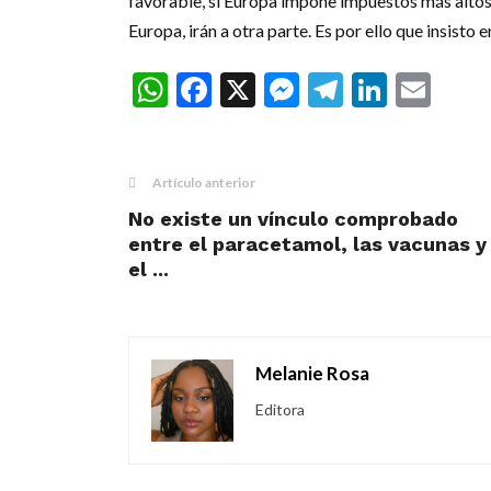
favorable, si Europa impone impuestos más altos…
Europa, irán a otra parte. Es por ello que insisto 
WhatsApp
Facebook
X
Messenger
Telegra
Linke
Ema
Artículo anterior
No existe un vínculo comprobado
entre el paracetamol, las vacunas y
el ...
Melanie Rosa
Editora