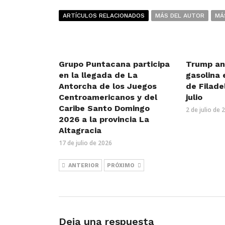
ARTÍCULOS RELACIONADOS
MÁS DEL AUTOR
MÁ
Grupo Puntacana participa
Trump an
en la llegada de La
gasolina 
Antorcha de los Juegos
de Filade
Centroamericanos y del
julio
Caribe Santo Domingo
2 de julio de 
2026 a la provincia La
Altagracia
17 de julio de 2026
ANTERIOR
PRÓXIMO
Deja una respuesta