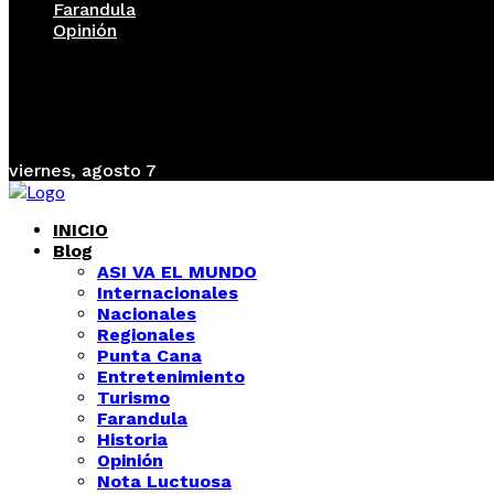
Farandula
Opinión
viernes, agosto 7
INICIO
Blog
ASI VA EL MUNDO
Internacionales
Nacionales
Regionales
Punta Cana
Entretenimiento
Turismo
Farandula
Historia
Opinión
Nota Luctuosa