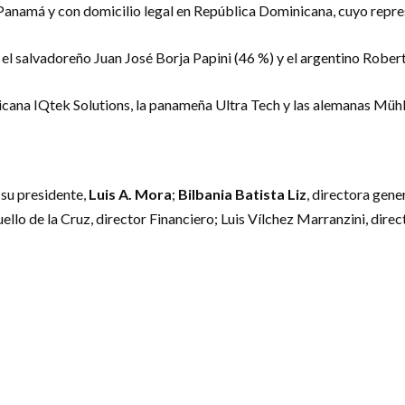
de Panamá y con domicilio legal en República Dominicana, cuyo repr
 el salvadoreño Juan José Borja Papini (46 %) y el argentino Rober
cana IQtek Solutions, la panameña Ultra Tech y las alemanas M
 su presidente,
Luis A. Mora
;
Bilbania Batista Liz
, directora gene
uello de la Cruz, director Financiero; Luis Vílchez Marranzini, dir