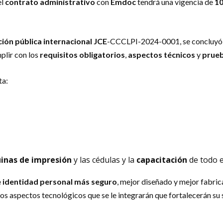
el
contrato administrativo
con
Emdoc
tendrá una vigencia de
10
ación pública internacional
JCE
-CCCLPI-2024-0001, se concluyó c
plir con los
requisitos obligatorios
,
aspectos técnicos
y
prueb
ta:
inas de impresión
y las cédulas y la
capacitación
de todo e
identidad personal más seguro
, mejor diseñado y mejor fabri
 aspectos tecnológicos que se le integrarán que fortalecerán su 