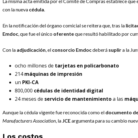
La misma acta emitida por el Comité de Compras establece que 
con la nueva
cédula
.
En la notificación del órgano comicial se reitera que, tras la
licit
Emdoc
, que fue el único
oferente
que resultó habilitado por cum
Con la
adjudicación
, el
consorcio Emdoc
deberá
suplir
a la Jun
ocho millones de
tarjetas en policarbonato
214
máquinas de impresión
un
PKI-CA
800,000
cédulas de identidad digital
24 meses de
servicio de mantenimiento
a las
máqu
Aunque la cédula vigente fue reconocida como el
documento de 
Manufacturers Association
, la
JCE
argumenta para su cambio nuevos
Los costos