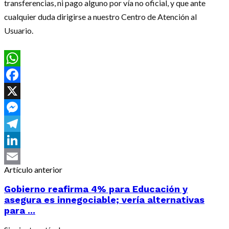
transferencias, ni pago alguno por vía no oficial, y que ante
cualquier duda dirigirse a nuestro Centro de Atención al
Usuario.
WhatsApp
Facebook
X
Messenger
Telegram
LinkedIn
Artículo anterior
Email
Gobierno reafirma 4% para Educación y
asegura es innegociable; vería alternativas
para ...