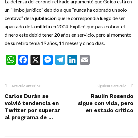
La defensa del coronel retirado argumentó que Goico está en
un “limbo jurídico” debido a que “nunca ha cobrado un solo
centavo” de la
jubilación
que le correspondía luego de ser
apartado de la
milicia
en 2004. Explicó que para cobrar el
dinero este debió tener 20 años en servicio, pero al momento
de su retiro tenía 19 años, 11 meses y cinco días.
WhatsApp
Facebook
X
Messenger
Telegram
LinkedIn
Email
Artículo anterior
Siguiente artículo
Carlos Durán se
Raulín Rosendo
volvió tendencia en
sigue con vida, pero
Twitter por superar
en estado crítico
al programa de ...