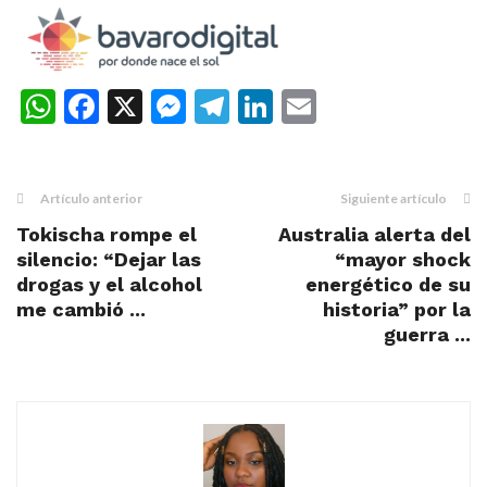
WhatsApp
Facebook
X
Messenger
Telegram
LinkedIn
Email
Artículo anterior
Siguiente artículo
Tokischa rompe el
Australia alerta del
silencio: “Dejar las
“mayor shock
drogas y el alcohol
energético de su
me cambió ...
historia” por la
guerra ...