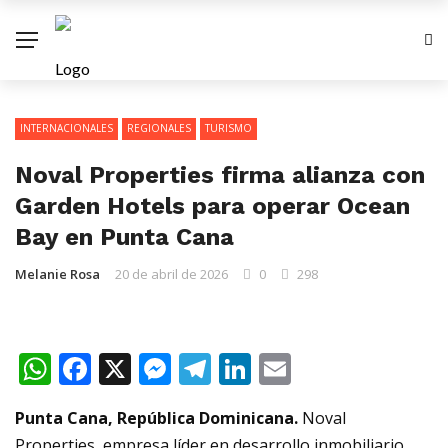
INTERNACIONALES
REGIONALES
TURISMO
Noval Properties firma alianza con
Garden Hotels para operar Ocean
Bay en Punta Cana
Melanie Rosa
20 de abril de 2026
0
298
WhatsApp
Facebook
X
Messenger
Telegram
LinkedIn
Email
Punta Cana, República Dominicana.
Noval
Properties, empresa líder en desarrollo inmobiliario,