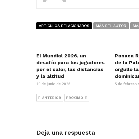
ARTÍCULOS RELACIONADOS
MÁS DEL AUTOR
MÁ
El Mundial 2026, un
Panaca R
desafío para los jugadores
de la Pat
por el calor, las distancias
orgullo l
y la altitud
dominica
10 de junio de 2026
5 de febrero 
ANTERIOR
PRÓXIMO
Deja una respuesta