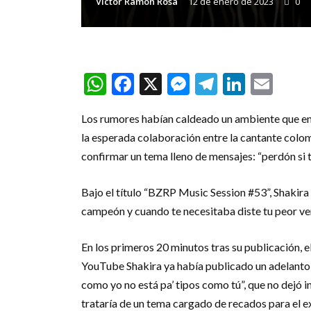
Victor Ramon Rosa
12 de enero de 2023
0
WhatsApp
Facebook
X
Messenger
Telegra
Linke
Ema
Los rumores habían caldeado un ambiente que en 
la esperada colaboración entre la cantante colom
confirmar un tema lleno de mensajes: “perdón si t
Bajo el título “BZRP Music Session #53”, Shakir
campeón y cuando te necesitaba diste tu peor ver
En los primeros 20 minutos tras su publicación, e
YouTube Shakira ya había publicado un adelanto de
como yo no está pa’ tipos como tú”, que no dejó i
trataría de un tema cargado de recados para el e