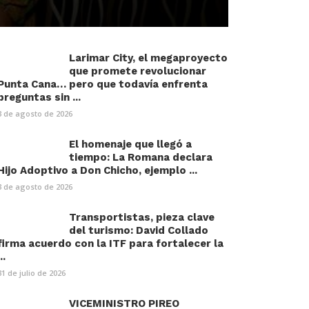
Larimar City, el megaproyecto
que promete revolucionar
Punta Cana… pero que todavía enfrenta
preguntas sin ...
3 de agosto de 2026
El homenaje que llegó a
tiempo: La Romana declara
Hijo Adoptivo a Don Chicho, ejemplo ...
3 de agosto de 2026
Transportistas, pieza clave
del turismo: David Collado
firma acuerdo con la ITF para fortalecer la
..
31 de julio de 2026
VICEMINISTRO PIREO