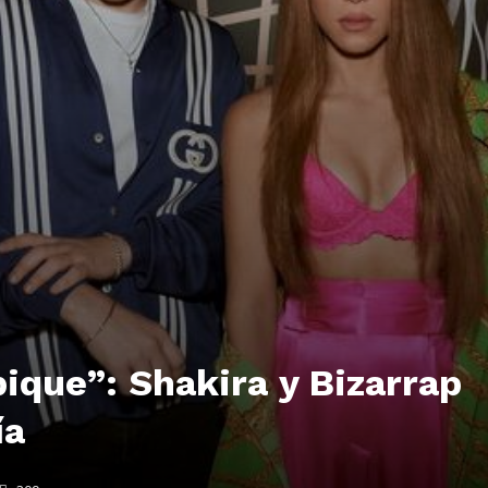
pique”: Shakira y Bizarrap
ía