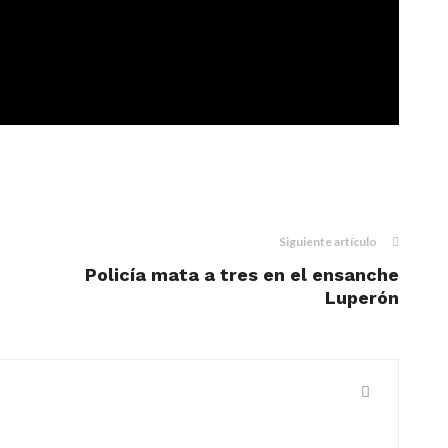
m
dIn
il
Siguiente artículo
Policía mata a tres en el ensanche
Luperón