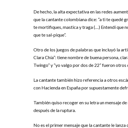
De hecho, la alta expectativa en las redes aumentó
que la cantante colombiana dice: “a ti te quedé gr
te mortifiques, mastica y traga (…) Entendí que n
que te sal-pique”.
Otro de los juegos de palabras que incluyó la art
Clara Chía”: tiene nombre de buena persona, clara
Twingo” y “yo valgo por dos de 22” fueron otros 
La cantante también hizo referencia a otros esc
con Hacienda en España por supuestamente defra
También quiso recoger en su letra un mensaje de 
después de la ruptura.
No es el primer mensaje que la cantante le lanza 