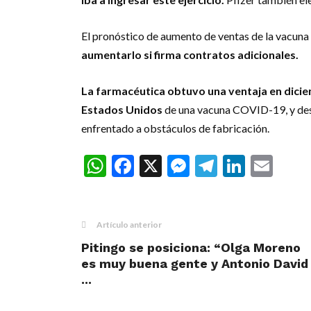
El pronóstico de aumento de ventas de la vacuna
aumentarlo si firma contratos adicionales.
La farmacéutica obtuvo una ventaja en dicie
Estados Unidos
de una vacuna COVID-19, y desd
enfrentado a obstáculos de fabricación.
WhatsApp
Facebook
X
Messenger
Telegra
Linke
Ema
Artículo anterior
Pitingo se posiciona: “Olga Moreno
es muy buena gente y Antonio David
...