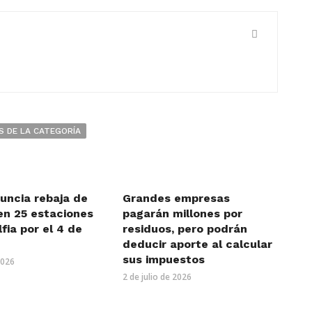
S DE LA CATEGORÍA
uncia rebaja de
Grandes empresas
en 25 estaciones
pagarán millones por
lfia por el 4 de
residuos, pero podrán
deducir aporte al calcular
sus impuestos
2026
2 de julio de 2026