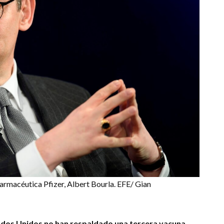
armacéutica Pfizer, Albert Bourla. EFE/ Gian
tados Unidos no han respaldado una tercera vacuna