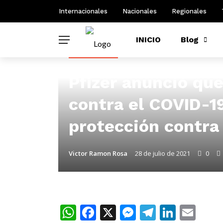
Internacionales
Nacionales
Regionales
INICIO
Blog
ASI VA EL MUNDO
Pfizer anunció que
contra el COVID-1
protección contra 
Victor Ramon Rosa
28 de julio de 2021
0
WhatsApp
Facebook
X
Messenger
Telegra
Linke
Ema