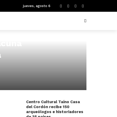
jueves, agosto 6
acuna
a
Centro Cultural Taíno Casa
del Cordón recibe 150
arqueólogos e historiadores
de 25 países