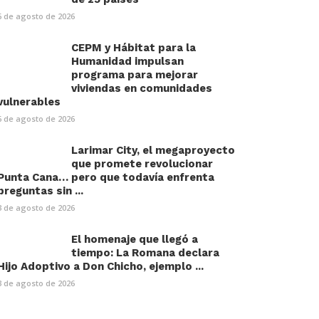
6 de agosto de 2026
CEPM y Hábitat para la
Humanidad impulsan
programa para mejorar
viviendas en comunidades
vulnerables
6 de agosto de 2026
Larimar City, el megaproyecto
que promete revolucionar
Punta Cana… pero que todavía enfrenta
preguntas sin ...
3 de agosto de 2026
El homenaje que llegó a
tiempo: La Romana declara
Hijo Adoptivo a Don Chicho, ejemplo ...
3 de agosto de 2026