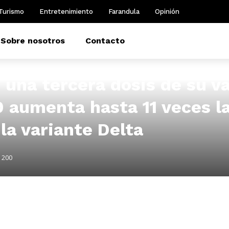
Turismo
Entretenimiento
Farandula
Opinión
Sobre nosotros
Contacto
 una tercera dosis de su v
9 aumenta hasta 11 veces l
la variante Delta
200
m
dIn
il