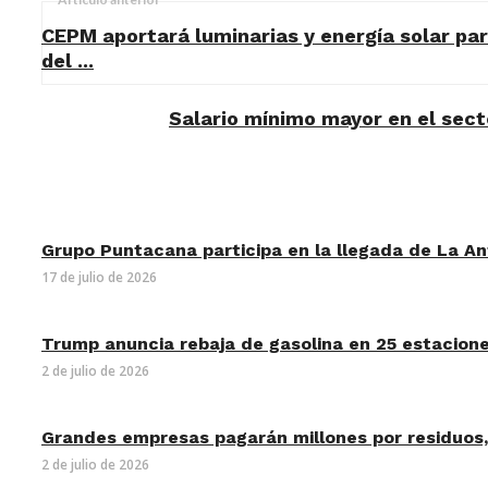
CEPM aportará luminarias y energía solar par
del ...
Salario mínimo mayor en el sect
Grupo Puntacana participa en la llegada de La An
17 de julio de 2026
Trump anuncia rebaja de gasolina en 25 estaciones 
2 de julio de 2026
Grandes empresas pagarán millones por residuos,
2 de julio de 2026