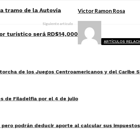
a tramo de la Autovía
Victor Ramon Rosa
Siguiente artículo
or turístico será RD$14,000
ARTÍCULOS RELAC
torcha de los Juegos Centroamericanos y del Caribe S
de Filadelfia por el 4 de julio
 pero podrán deducir aporte al calcular sus impuestos