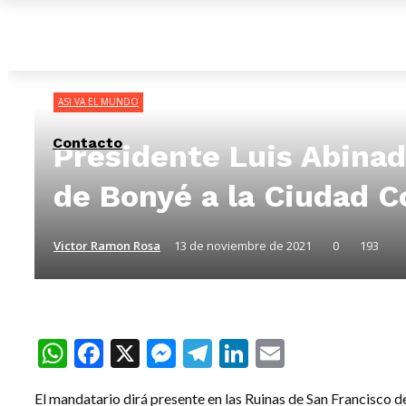
Internacionales
Nacionales
Regionales
Turismo
ASI VA EL MUNDO
Contacto
Presidente Luis Abinad
de Bonyé a la Ciudad C
Victor Ramon Rosa
13 de noviembre de 2021
0
193
WhatsApp
Facebook
X
Messenger
Telegram
LinkedIn
Email
El mandatario dirá presente en las Ruinas de San Francisco de