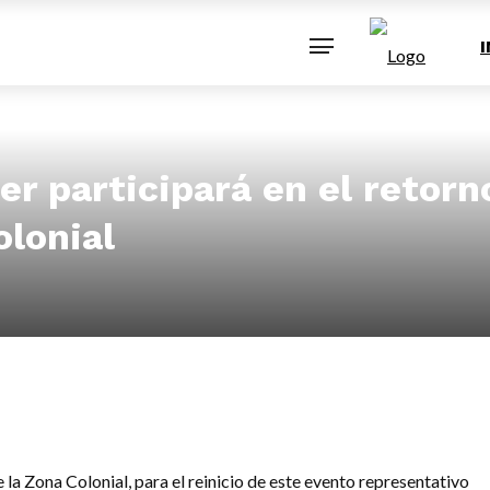
Entretenimiento
Farandula
Opinión
I
er participará en el retorn
olonial
 la Zona Colonial, para el reinicio de este evento representativo