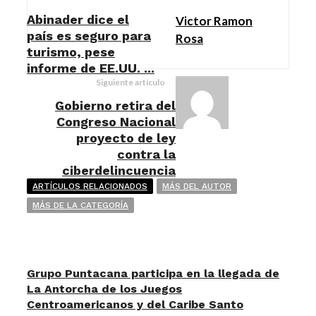
Abinader dice el
Victor Ramon
país es seguro para
Rosa
turismo, pese
informe de EE.UU. ...
Siguiente artículo
Gobierno retira del
Congreso Nacional
proyecto de ley
contra la
ciberdelincuencia
ARTÍCULOS RELACIONADOS
MÁS DEL AUTOR
MÁS DE LA CATEGORÍA
Grupo Puntacana participa en la llegada de
La Antorcha de los Juegos
Centroamericanos y del Caribe Santo