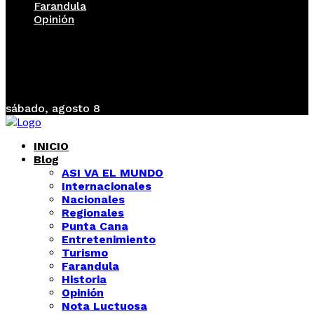
Farandula
Opinión
sábado, agosto 8
INICIO
Blog
ASI VA EL MUNDO
Internacionales
Nacionales
Regionales
Punta Cana
Entretenimiento
Turismo
Farandula
Historia
Opinión
Nota Luctuosa