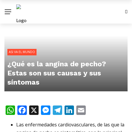
ASI VA EL MUNDO
¿Qué es la angina de pecho?
Estas son sus causas y sus
síntomas
WhatsApp
Facebook
X
Messenger
Telegram
LinkedIn
Email
Las enfermedades cardiovasculares, de las que la