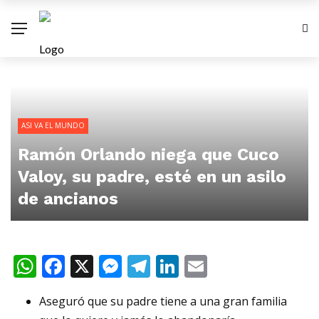
ASI VA EL MUNDO
Ramón Orlando niega que Cuco
Valoy, su padre, esté en un asilo
de ancianos
WhatsApp
Facebook
X
Messenger
Telegram
LinkedIn
Email
Aseguró que su padre tiene a una gran familia