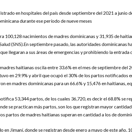
istrado en hospitales del país desde septiembre del 2021 a junio d
Dominicana durante ese período de nueve meses
stra 100,128 nacimientos de madres dominicanas y 31,935 de haitian
e Salud (SNS).En septiembre pasado, las autoridades dominicanas h
les que llegaran a sus áreas de emergencias y prohibiendo la entra
madres haitianas oscila entre 33.6% en el mes de septiembre del 20
tuvo en 29.9% y abril que ocupó el 30% de los partos notificados 
eron en madres dominicanas para un 66.6% y 15,476 en haitianas, eq
 notifica 53,344 partos, de los cuales 36,720, es decir el 68.8% se 
nde se practican más partos, son los que registran mayor cantidad
os partos de madres haitianas superan en cantidad a los de domini
o en Jimaní, donde se registran desde enero a mayo de este año, 1