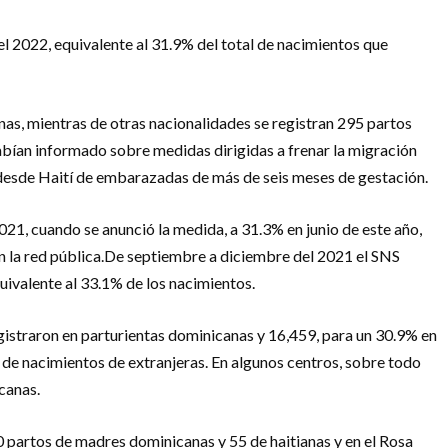
el 2022, equivalente al 31.9% del total de nacimientos que
as, mientras de otras nacionalidades se registran 295 partos
abían informado sobre medidas dirigidas a frenar la migración
da desde Haití de embarazadas de más de seis meses de gestación.
21, cuando se anunció la medida, a 31.3% en junio de este año,
en la red pública.De septiembre a diciembre del 2021 el SNS
uivalente al 33.1% de los nacimientos.
registraron en parturientas dominicanas y 16,459, para un 30.9% en
 de nacimientos de extranjeras. En algunos centros, sobre todo
canas.
0 partos de madres dominicanas y 55 de haitianas y en el Rosa