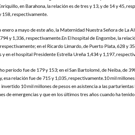
nriquillo, en Barahona, la relación es de tres y 13, y de 14 y 45, 
y 158, respectivamente.
do enero a mayo de este año, la Maternidad Nuestra Señora de La A
,794 y 1,336, respectivamente.En El hospital de Engombe, la relac
respectivamente; en el Ricardo Limardo, de Puerto Plata, 628 y 35
s y en el hospital Presidente Estrella Ureña 1,434 y 1,197, respect
n dicho período fue de 179 y 153; en el San Bartolomé, de Neiba, de 
y, esa relación fue de 715 y 1,035, respectivamente.10 mil millone
nvertido 10 mil millones de pesos en asistencia a las parturientas 
ones de emergencias y que en los últimos tres años cuan­do ha ten