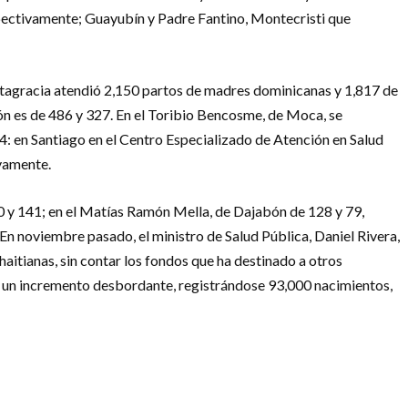
respectivamente; Guayubín y Padre Fantino, Montecristi que
ltagracia atendió 2,150 partos de madres dominicanas y 1,817 de
ión es de 486 y 327. En el Toribio Bencosme, de Moca, se
4: en Santiago en el Centro Especializado de Atención en Salud
ivamente.
390 y 141; en el Matías Ramón Mella, de Dajabón de 128 y 79,
sEn noviembre pasado, el ministro de Salud Pública, Daniel Rivera,
haitianas, sin contar los fondos que ha destinado a otros
ido un incremento desbordante, registrándose 93,000 nacimientos,