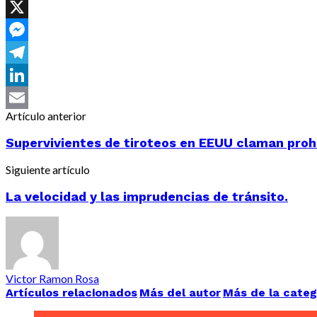
Facebook
X
Messenger
Telegram
LinkedIn
Artículo anterior
Email
Supervivientes de tiroteos en EEUU claman prohi
Siguiente artículo
La velocidad y las imprudencias de tránsito.
Victor Ramon Rosa
Artículos relacionados
Más del autor
Más de la categ