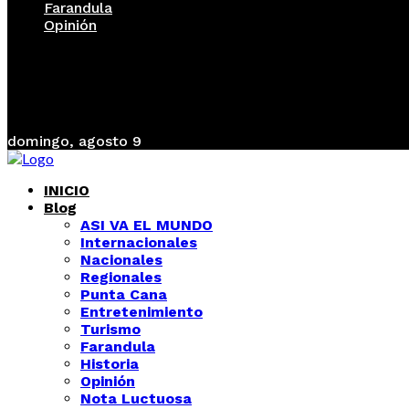
Farandula
Opinión
domingo, agosto 9
INICIO
Blog
ASI VA EL MUNDO
Internacionales
Nacionales
Regionales
Punta Cana
Entretenimiento
Turismo
Farandula
Historia
Opinión
Nota Luctuosa