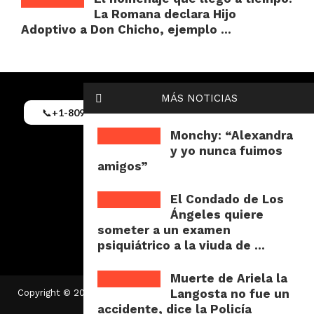
La Romana declara Hijo
Adoptivo a Don Chicho, ejemplo ...
MÁS NOTICIAS
📞
+1-809-352-9062
✉️
Puntacanamix@gmail.com
Monchy: “Alexandra
y yo nunca fuimos
amigos”
El Condado de Los
Ángeles quiere
someter a un examen
psiquiátrico a la viuda de ...
Muerte de Ariela la
Langosta no fue un
Copyright © 2025 Puntacanamix | Web y app desarrolladas por
Angelm2b
accidente, dice la Policía