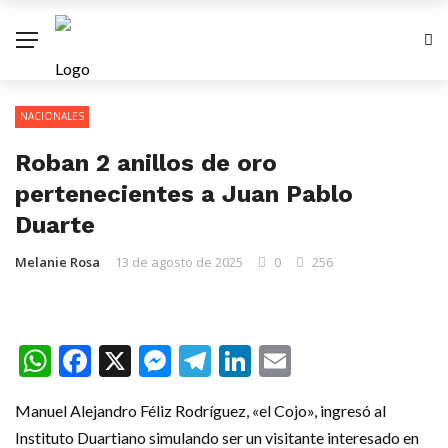
NACIONALES
Roban 2 anillos de oro
pertenecientes a Juan Pablo
Duarte
Melanie Rosa
13 de agosto de 2025
0
256
WhatsApp
Facebook
X
Messenger
Telegram
LinkedIn
Email
Manuel Alejandro Féliz Rodríguez, «el Cojo», ingresó al
Instituto Duartiano simulando ser un visitante interesado en