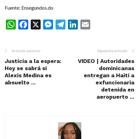
Fuente: Ensegundos.do
WhatsApp
Facebook
X
Messenger
Telegram
LinkedIn
Email
Artículo anterior
Siguiente artículo
Justicia a la espera:
VIDEO | Autoridades
Hoy se sabrá si
dominicanas
Alexis Medina es
entregan a Haití a
absuelto ...
exfuncionaria
detenida en
aeropuerto ...