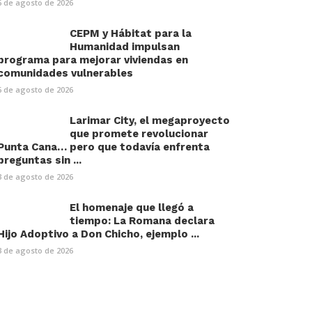
6 de agosto de 2026
CEPM y Hábitat para la
Humanidad impulsan
programa para mejorar viviendas en
comunidades vulnerables
6 de agosto de 2026
Larimar City, el megaproyecto
que promete revolucionar
Punta Cana… pero que todavía enfrenta
preguntas sin ...
3 de agosto de 2026
El homenaje que llegó a
tiempo: La Romana declara
Hijo Adoptivo a Don Chicho, ejemplo ...
3 de agosto de 2026