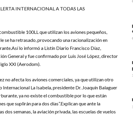
ALERTA INTERNACIONAL A TODAS LAS
combustible 100LL que utilizan los aviones pequeños,
le se ha retrasado, provocando una racionalización en
rante.Así lo informó a Listín Diario Francisco Díaz,
ión General y fue confirmado por Luis José López, director
iglo XXI (Aerodom).
z no afecta los aviones comerciales, ya que utilizan otro
 Internacional La Isabela, presidente Dr. Joaquín Balaguer
arburante, ya no existe el combustible por lo que están
s que suplirán para dos días”.Explican que ante la
as dos semanas, la aviación privada, las escuelas de vuelos