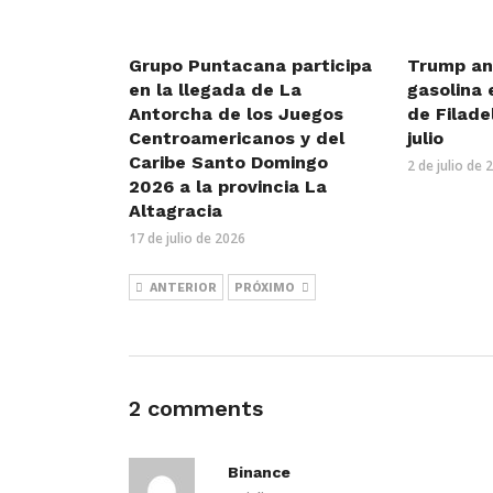
Grupo Puntacana participa
Trump an
en la llegada de La
gasolina 
Antorcha de los Juegos
de Filade
Centroamericanos y del
julio
Caribe Santo Domingo
2 de julio de 
2026 a la provincia La
Altagracia
17 de julio de 2026
ANTERIOR
PRÓXIMO
2 comments
Binance