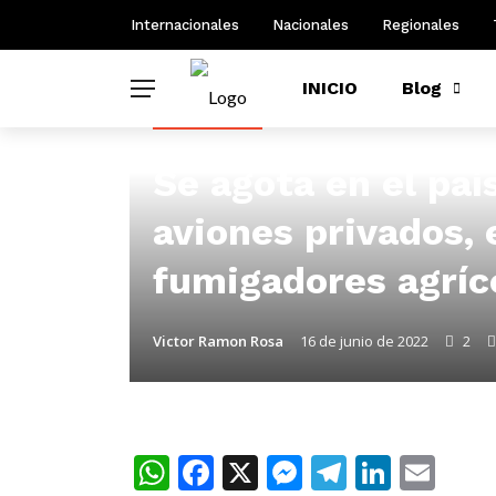
Internacionales
Nacionales
Regionales
INICIO
Blog
ASI VA EL MUNDO
Se agota en el paí
aviones privados, 
fumigadores agríc
Victor Ramon Rosa
16 de junio de 2022
2
WhatsApp
Facebook
X
Messenger
Telegra
Linke
Ema