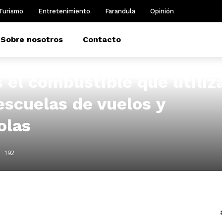
Turismo
Entretenimiento
Farandula
Opinión
Sobre nosotros
Contacto
s el combustible que utiliz
escuelas de vuelos y
olas
192
m
dIn
il