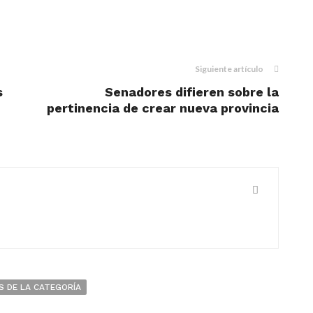
m
dIn
il
Siguiente artículo
s
Senadores difieren sobre la
pertinencia de crear nueva provincia
S DE LA CATEGORÍA