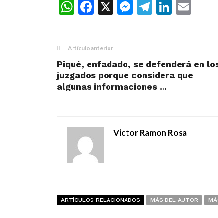
WhatsApp
Facebook
X
Messenger
Telegra
Linke
Ema
Artículo anterior
Piqué, enfadado, se defenderá en lo
juzgados porque considera que
algunas informaciones ...
Victor Ramon Rosa
ARTÍCULOS RELACIONADOS
MÁS DEL AUTOR
MÁ