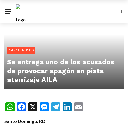
ASI VA EL MUNDO
Se entrega uno de los acusados
de provocar apagón en pista
aterrizaje AILA
WhatsApp
Facebook
X
Messenger
Telegram
LinkedIn
Email
Santo Domingo, RD