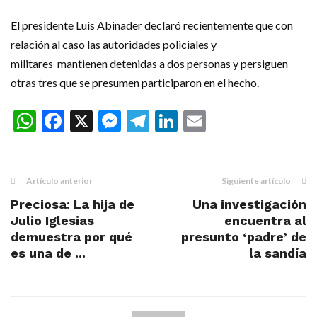
El presidente Luis Abinader declaró recientemente que con
relación al caso las autoridades policiales y
militares mantienen detenidas a dos personas y persiguen
otras tres que se presumen participaron en el hecho.
WhatsApp
Facebook
X
Messenger
Telegram
LinkedIn
Email
Artículo anterior
Siguiente artículo
Preciosa: La hija de
Una investigación
Julio Iglesias
encuentra al
demuestra por qué
presunto ‘padre’ de
es una de ...
la sandía