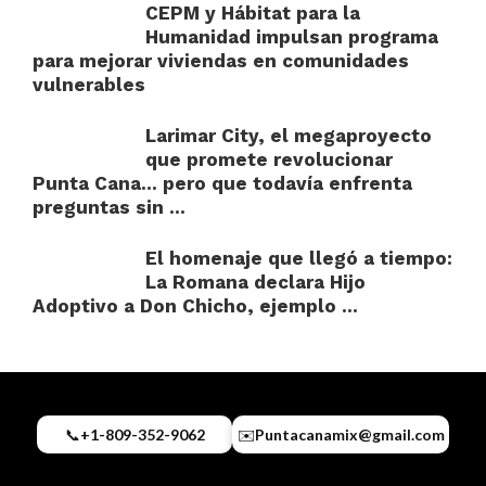
CEPM y Hábitat para la
Humanidad impulsan programa
para mejorar viviendas en comunidades
vulnerables
Larimar City, el megaproyecto
que promete revolucionar
Punta Cana… pero que todavía enfrenta
preguntas sin ...
El homenaje que llegó a tiempo:
La Romana declara Hijo
Adoptivo a Don Chicho, ejemplo ...
📞
+1-809-352-9062
✉️
Puntacanamix@gmail.com