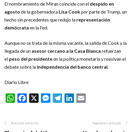
El nombramiento de Miran coincide con el
despido en
agosto
de la gobernadora
Lisa Cook
por parte de Trump, un
hecho sin precedentes que redujo la
representación
demócrata
en la Fed.
Aunque no se trata de la misma vacante, la salida de Cook y la
llegada de un
asesor cercano a la Casa Blanca
refuerzan
el
peso del presidente
en la política monetaria y reavivan el
debate sobre la
independencia del banco central
.
Diario Libre
WhatsApp
Facebook
X
Messenger
Telegram
LinkedIn
Email
Artículo anterior
Siguiente artículo