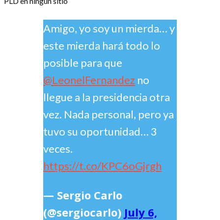
PLD en ningún sitio
Amigo, yo soy un mierda… y
este mierda hará todo lo
posible para que
@LeonelFernandez
no
llegue a la presidencia otra
vez. Nada personal, pero ya
tuvo su oportunidad… 3
veces.
https://t.co/KPC6oGjrgh
— Sergio Carlo
(@sergiocarlo)
July 6,