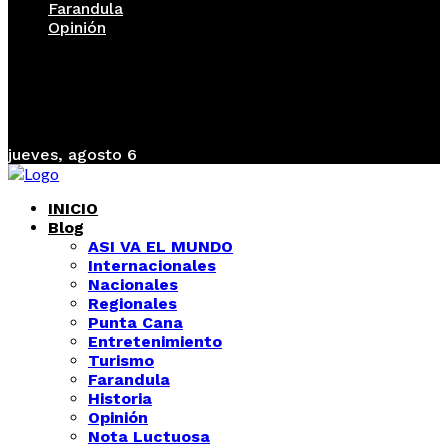
Farandula
Opinión
jueves, agosto 6
INICIO
Blog
ASI VA EL MUNDO
Internacionales
Nacionales
Regionales
Punta Cana
Entretenimiento
Turismo
Farandula
Historia
Opinión
Nota Luctuosa