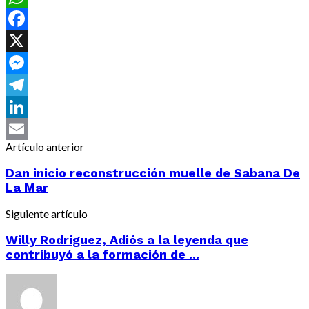
WhatsApp
Facebook
X
Messenger
Telegram
LinkedIn
Artículo anterior
Email
Dan inicio reconstrucción muelle de Sabana De
La Mar
Siguiente artículo
Willy Rodríguez, Adiós a la leyenda que
contribuyó a la formación de ...