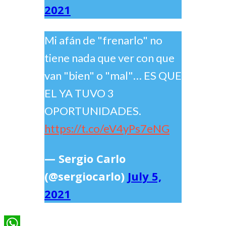
2021
Mi afán de "frenarlo" no
tiene nada que ver con que
van "bien" o "mal"… ES QUE
EL YA TUVO 3
OPORTUNIDADES.
https://t.co/eV4yPs7eNG
— Sergio Carlo
(@sergiocarlo)
July 5,
2021