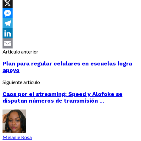
Facebook
X
Messenger
Telegram
LinkedIn
Artículo anterior
Email
Plan para regular celulares en escuelas logra
apoyo
Siguiente artículo
Caos por el streaming: Speed y Alofoke se
disputan números de transmisión ...
Melanie Rosa