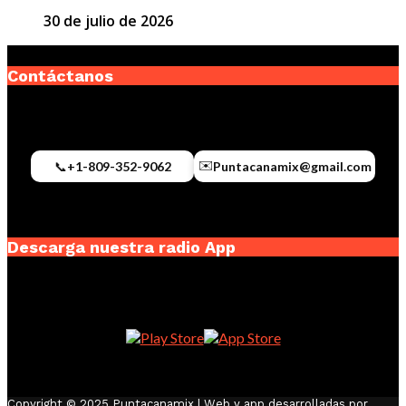
30 de julio de 2026
Contáctanos
✉️
📞
+1-809-352-9062
Puntacanamix@gmail.com
Descarga nuestra radio App
Copyright © 2025 Puntacanamix | Web y app desarrolladas por