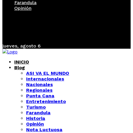
Farandula
Opinión
jueves, agosto 6
INICIO
Blog
ASI VA EL MUNDO
Internacionales
Nacionales
Regionales
Punta Cana
Entretenimiento
Turismo
Farandula
Historia
Opinión
Nota Luctuosa