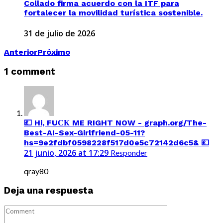
Collado firma acuerdo con la ITF para
fortalecer la movilidad turística sostenible.
31 de julio de 2026
Anterior
Próximo
1 comment
💷 Hi, FUСК ME RIGHT NOW - graph.org/The-
Best-AI-Sex-Girlfriend-05-11?
hs=9e2fdbf0598228f517d0e5c72142d6c5& 💷
21 junio, 2026 at 17:29
Responder
qray80
Deja una respuesta