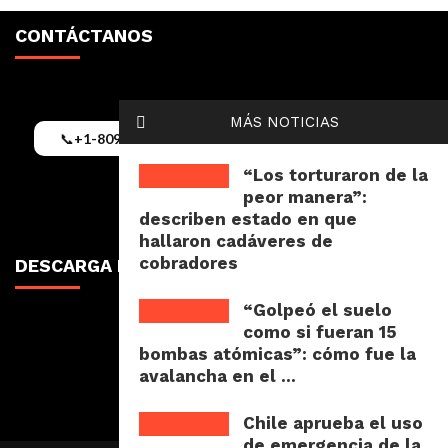
CONTÁCTANOS
MÁS NOTICIAS
📞
+1-809-352-9062
✉️
Puntacanamix@gmail.com
“Los torturaron de la
peor manera”:
describen estado en que
hallaron cadáveres de
cobradores
DESCARGA NUESTRA RADIO APP
“Golpeó el suelo
como si fueran 15
bombas atómicas”: cómo fue la
avalancha en el ...
Chile aprueba el uso
de emergencia de la