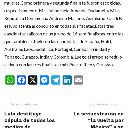
mujeres.Como primera y segunda finalista fueron escogidas,
respectivamente, Miss Venezuela Amanda Dudamel, y Miss
República Dominicana Andreína MartínezAsimismo, Cardi B
estuvo atenta al concurso en todas sus facetas.Estas tres
candidatas salieron de un grupo de 16 semifinalistas, entre las
que también estuvieron las candidatas de España, Haití,
Australia, Laos, Sudáfrica, Portugal, Canadá, Trinidad y
Tobago, Curazao, India y Colombia. Luego el grupo se redujo
a cinco con las tres finalistas más Puerto Rico y Curazao.
WhatsApp
Facebook
X
Messenger
Telegram
LinkedIn
Email
Artículo anterior
Siguiente artículo
Lula destituye
Lo secuestraron en
cúpula de todos los
“la vuelta por
medios de
México” y se