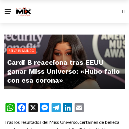
ASI VA EL MUNDO
Cardi B reacciona tras EEUU
ganar Miss Universo: «Hubo fallo
con esa corona»
WhatsApp
Facebook
X
Messenger
Telegram
LinkedIn
Email
Tras los resultados del Miss Universo, certamen de belleza