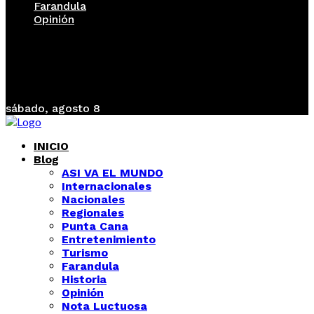
Farandula
Opinión
sábado, agosto 8
INICIO
Blog
ASI VA EL MUNDO
Internacionales
Nacionales
Regionales
Punta Cana
Entretenimiento
Turismo
Farandula
Historia
Opinión
Nota Luctuosa