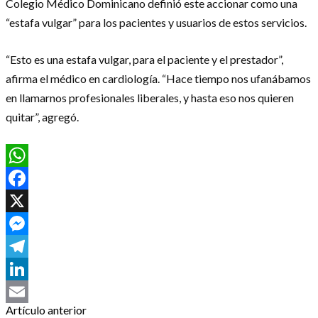
Colegio Médico Dominicano definió este accionar como una
“estafa vulgar” para los pacientes y usuarios de estos servicios.
“Esto es una estafa vulgar, para el paciente y el prestador”,
afirma el médico en cardiología. “Hace tiempo nos ufanábamos
en llamarnos profesionales liberales, y hasta eso nos quieren
quitar”, agregó.
WhatsApp
Facebook
X
Messenger
Telegram
LinkedIn
Artículo anterior
Email