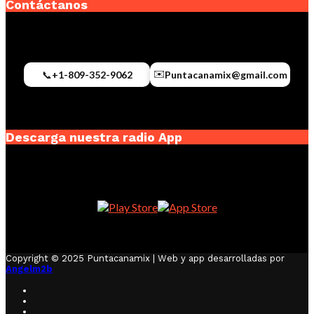
Contáctanos
✉️
📞
+1-809-352-9062
Puntacanamix@gmail.com
Descarga nuestra radio App
Copyright © 2025 Puntacanamix | Web y app desarrolladas por
Angelm2b