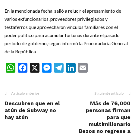
En la mencionada fecha, salió a relucir el apresamiento de
varios exfuncionarios, proveedores privilegiados y
testaferros que aprovecharon vínculos familiares con el
poder político para acumular fortunas durante el pasado
período de gobierno, según informó la Procuraduría General
de la República
WhatsApp
Facebook
X
Messenger
Telegram
LinkedIn
Email
Artículo anterior
Siguiente artículo
Descubren que en el
Más de 76,000
atún de Subway no
personas firman
hay atún
para que
multimillonario
Bezos no regrese a