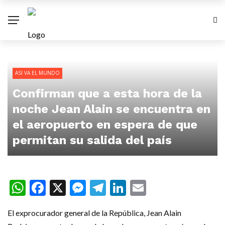
ASI VA EL MUNDO
Confirman que a esta hora de la
noche Jean Alain se encuentra en
el aeropuerto en espera de que
permitan su salida del país
WhatsApp
Facebook
X
Messenger
Telegram
LinkedIn
Email
El exprocurador general de la República, Jean Alain