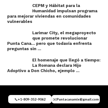
CEPM y Hábitat para la
Humanidad impulsan programa
para mejorar viviendas en comunidades
vulnerables
Larimar City, el megaproyecto
que promete revolucionar
Punta Cana… pero que todavía enfrenta
preguntas sin ...
El homenaje que llegó a tiempo:
La Romana declara Hijo
Adoptivo a Don Chicho, ejemplo ...
📞
+1-809-352-9062
✉️
Puntacanamix@gmail.com