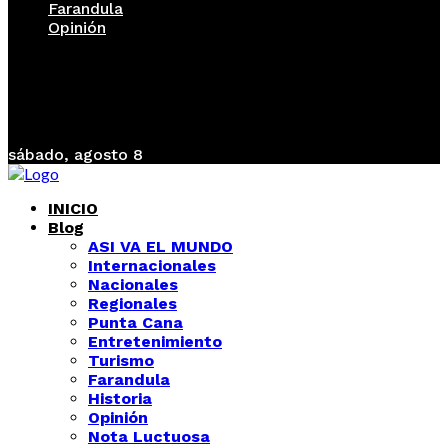
Farandula
Opinión
sábado, agosto 8
INICIO
Blog
ASI VA EL MUNDO
Internacionales
Nacionales
Regionales
Punta Cana
Entretenimiento
Turismo
Farandula
Historia
Opinión
Nota Luctuosa