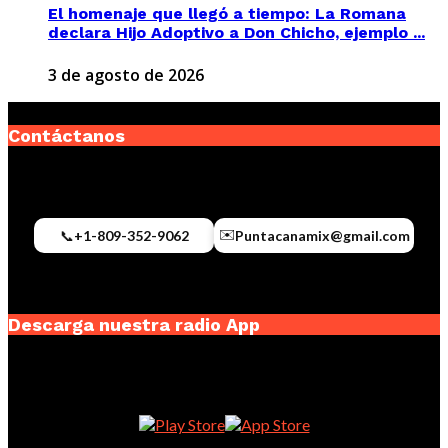
El homenaje que llegó a tiempo: La Romana
declara Hijo Adoptivo a Don Chicho, ejemplo ...
3 de agosto de 2026
Contáctanos
✉️
📞
+1-809-352-9062
Puntacanamix@gmail.com
Descarga nuestra radio App