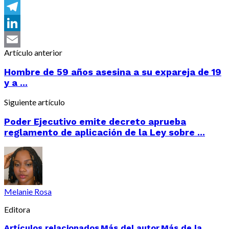
Messenger
Telegram
LinkedIn
Artículo anterior
Email
Hombre de 59 años asesina a su expareja de 19
y a ...
Siguiente artículo
Poder Ejecutivo emite decreto aprueba
reglamento de aplicación de la Ley sobre ...
Melanie Rosa
Editora
Artículos relacionados
Más del autor
Más de la