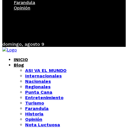
Farandula
Opinión
domingo, agosto 9
INICIO
Blog
ASI VA EL MUNDO
Internacionales
Nacionales
Regionales
Punta Cana
Entretenimiento
Turismo
Farandula
Historia
Opinión
Nota Luctuosa