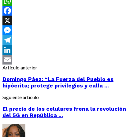
WhatsApp
Facebook
X
Messenger
Telegram
LinkedIn
Artículo anterior
Email
Domingo Páez: “La Fuerza del Pueblo es
hipócrita; protege privilegios y calla ...
Siguiente artículo
El precio de los celulares frena la revolución
del 5G en República ...