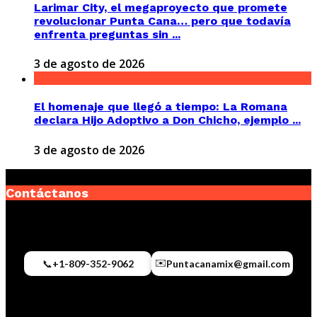
Larimar City, el megaproyecto que promete
revolucionar Punta Cana… pero que todavía
enfrenta preguntas sin ...
3 de agosto de 2026
El homenaje que llegó a tiempo: La Romana
declara Hijo Adoptivo a Don Chicho, ejemplo ...
3 de agosto de 2026
Contáctanos
✉️
📞
+1-809-352-9062
Puntacanamix@gmail.com