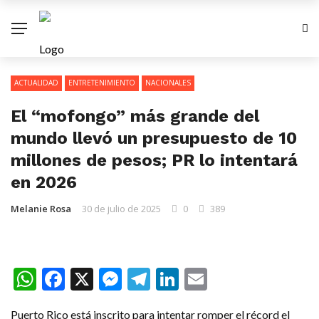
ACTUALIDAD
ENTRETENIMIENTO
NACIONALES
El “mofongo” más grande del
mundo llevó un presupuesto de 10
millones de pesos; PR lo intentará
en 2026
Melanie Rosa
30 de julio de 2025
0
389
WhatsApp
Facebook
X
Messenger
Telegram
LinkedIn
Email
Puerto Rico está inscrito para intentar romper el récord el