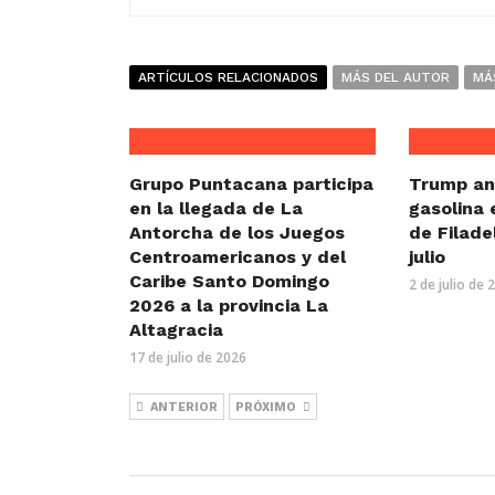
ARTÍCULOS RELACIONADOS
MÁS DEL AUTOR
MÁ
Grupo Puntacana participa
Trump an
en la llegada de La
gasolina 
Antorcha de los Juegos
de Filade
Centroamericanos y del
julio
Caribe Santo Domingo
2 de julio de 
2026 a la provincia La
Altagracia
17 de julio de 2026
ANTERIOR
PRÓXIMO