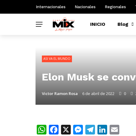
Internacionales
Nacionales
Regionales
INICIO
Blog
ASI VA EL MUNDO
Elon Musk se conv
Victor Ramon Rosa
6 de abril de 2022
0
WhatsApp
Facebook
X
Messenger
Telegra
Linke
Ema