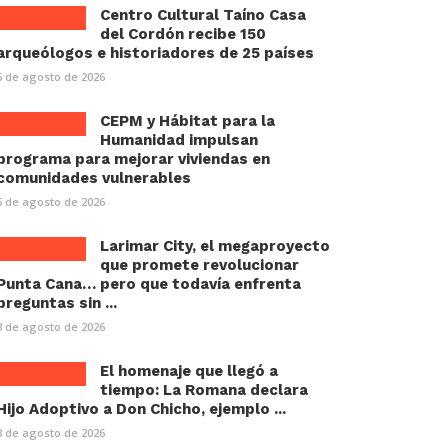
Centro Cultural Taíno Casa
del Cordón recibe 150
arqueólogos e historiadores de 25 países
6 de agosto de 2026
CEPM y Hábitat para la
Humanidad impulsan
programa para mejorar viviendas en
comunidades vulnerables
6 de agosto de 2026
Larimar City, el megaproyecto
que promete revolucionar
Punta Cana… pero que todavía enfrenta
preguntas sin ...
3 de agosto de 2026
El homenaje que llegó a
tiempo: La Romana declara
Hijo Adoptivo a Don Chicho, ejemplo ...
3 de agosto de 2026