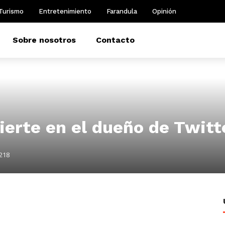
Turismo
Entretenimiento
Farandula
Opinión
Sobre nosotros
Contacto
ierte en el dueño de Twitt
218
m
dIn
il