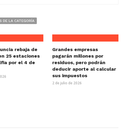
S DE LA CATEGORÍA
uncia rebaja de
Grandes empresas
en 25 estaciones
pagarán millones por
lfia por el 4 de
residuos, pero podrán
deducir aporte al calcular
sus impuestos
2026
2 de julio de 2026