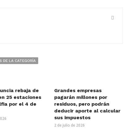
S DE LA CATEGORÍA
uncia rebaja de
Grandes empresas
en 25 estaciones
pagarán millones por
lfia por el 4 de
residuos, pero podrán
deducir aporte al calcular
sus impuestos
2026
2 de julio de 2026