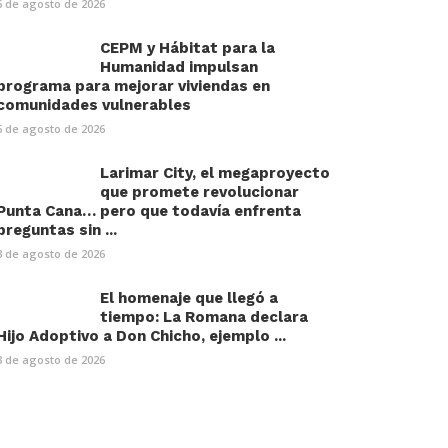
6 de agosto de 2026
CEPM y Hábitat para la
Humanidad impulsan
programa para mejorar viviendas en
comunidades vulnerables
6 de agosto de 2026
Larimar City, el megaproyecto
que promete revolucionar
Punta Cana… pero que todavía enfrenta
preguntas sin ...
3 de agosto de 2026
El homenaje que llegó a
tiempo: La Romana declara
Hijo Adoptivo a Don Chicho, ejemplo ...
3 de agosto de 2026