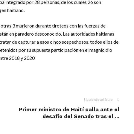
ba integrado por 28 personas, de los cuales 26 son
en haitiano.
 otras 3 murieron durante tiroteos con las fuerzas de
están en paradero desconocido. Las autoridades haitianas
tratar de capturar a esos cinco sospechosos, todos ellos de
etenidos por su supuesta participación en el magnicidio
entre 2018 y 2020
m
dIn
il
Siguiente artículo
Primer ministro de Haití calla ante el
desafío del Senado tras el ...