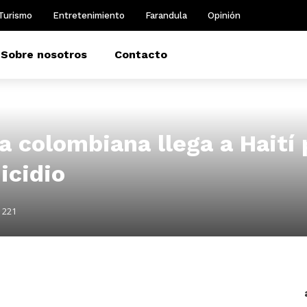
Turismo
Entretenimiento
Farandula
Opinión
Sobre nosotros
Contacto
ía colombiana llega a Haití
icidio
221
m
dIn
il