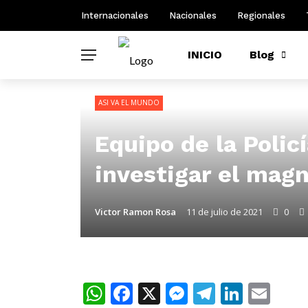
Internacionales
Nacionales
Regionales
INICIO
Blog
ASI VA EL MUNDO
Equipo de la Polic
investigar el magn
Victor Ramon Rosa
11 de julio de 2021
0
WhatsApp
Facebook
X
Messenger
Telegra
Linke
Ema